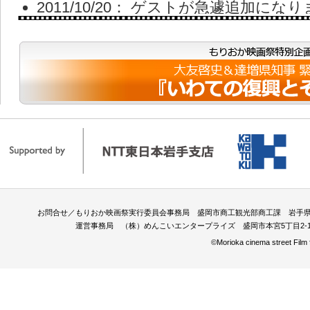
2011/10/20：
ゲストが急遽追加になり
2011/ 9/27：
ゲスト情報を公開しまし
2011/ 9/27：
協賛情報を公開しました
2011/ 9/27：
チケット情報を公開しま
2011/ 9/27：
上映スケジュール情報を
2011/ 9/27：
上映作品を公開しました
お問合せ／もりおか映画祭実行委員会事務局 盛岡市商工観光部商工課 岩手県盛岡市内丸12-2 
2011/ 8/29：
映画ファンが選ぶ「もう
運営事務局 （株）めんこいエンタープライズ 盛岡市本宮5丁目2-15 TEL：0
©Morioka cinema street Film f
受付を
終了
しました
2011/ 8/10：
映画ファンが選ぶ「もう
受付を開始しました